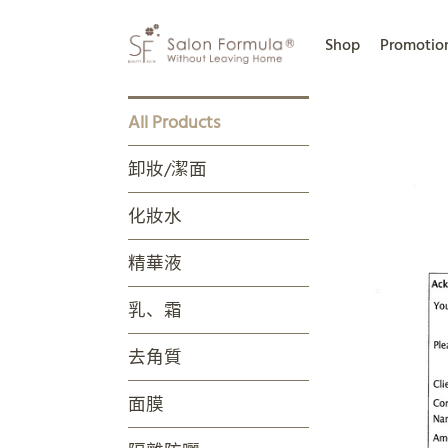
Shop
Promotio
All Products
卸妝/潔面
化妝水
精華液
乳、霜
去角質
面膜